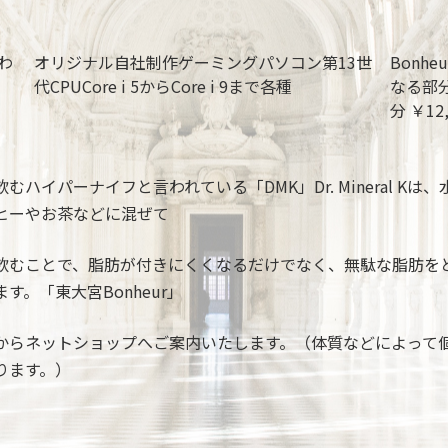
わ
オリジナル自社制作ゲーミングパソコン第13世
Bonh
代CPUCore i 5からCore i 9まで各種
なる部
分 ￥12
飲むハイパーナイフと言われている「DMK」Dr. Mineral 
ヒーやお茶などに混ぜて
飲むことで、脂肪が付きにくくなるだけでなく、無駄な脂肪を
ます。「東大宮Bonheur」
からネットショップへご案内いたします。（体質などによって
ります。）