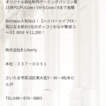
オリジナル自社制作ゲーミングパソコン第
13世代CPUCore i 5からCore i 9まで各種
Bonheur人気No1！【ハイパーナイフEX・
気になる部分1位のポッコリおなか撃退コ
ース】80分 ￥12,200！
株式会社B Liberty
本社：３３７－００５１
さいたま市見沼区東大宮5－36－4松本ビ
ル2F
TEL:048－876－8863