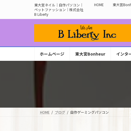
コ
ナ
HOME
東大宮Bonh
東大宮ネイル｜自作パソコン｜
ン
ビ
ペットファッション｜株式会社
B Liberty
テ
ゲ
ン
ー
ツ
シ
へ
ョ
ス
ン
キ
に
ホームページ
東大宮Bonheur
インタ
ッ
移
プ
動
HOME
ブログ
自作ゲーミングパソコン