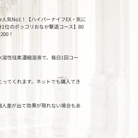
eur人気No1！【ハイパーナイフEX・気に
分1位のポッコリおなか撃退コース】80
,200！
Kは、水溶性珪素濃縮溶液で、毎日1回コー
とってくれます。ネットでも購入でき
個人差が出て効果が現れない場合もあ